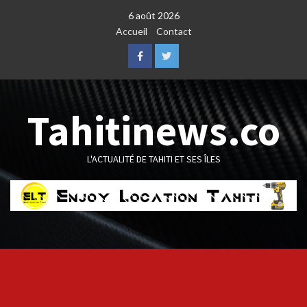
Skip
6 août 2026
to
Accueil
Contact
content
Facebook
Twitter
Tahitinews.co
L'ACTUALITÉ DE TAHITI ET SES ÎLES