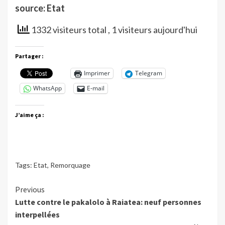
source: Etat
1332 visiteurs total
, 1 visiteurs aujourd'hui
Partager :
Imprimer
Telegram
WhatsApp
E-mail
J’aime ça :
Tags:
Etat
,
Remorquage
Continue
Previous
Lutte contre le pakalolo à Raiatea: neuf personnes
Reading
interpellées