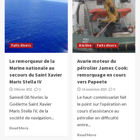
Faits divers
A la Une
Faits divers
Le remorqueur de la
Avarie moteur du
Marine nationale au
pétrolier James Cook:
secours du Saint Xavier
remorquage en cours
Maris Stella IV
vers Papeete
9 février 2021
0
14 novembre 2019
0
Samedi 06 février, la
Le haut-commissariat fait
Goélette Saint Xavier
le point sur l’opération en
Maris Stella IV, de la
cours d’assistance au
société de navigation...
pétrolier en difficulté
entre...
Read More
Read More