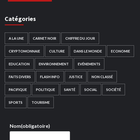
Catégories
A LA UNE
CARNET NOIR
CHIFFRE DU JOUR
CRYPTOMONNAIE
CULTURE
DANS LE MONDE
ECONOMIE
EDUCATION
ENVIRONNEMENT
EVÉNEMENTS
FAITS DIVERS
FLASH INFO
JUSTICE
NON CLASSÉ
PACIFIQUE
POLITIQUE
SANTÉ
SOCIAL
SOCIÉTÉ
SPORTS
TOURISME
Nom
(obligatoire)