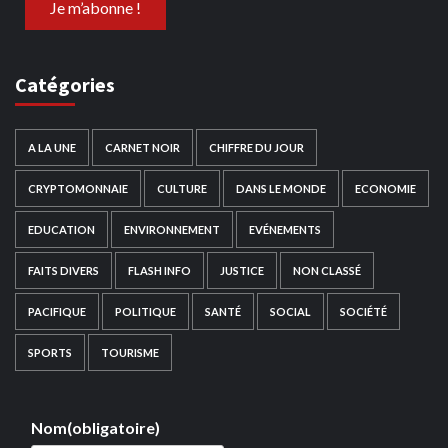
Catégories
A LA UNE
CARNET NOIR
CHIFFRE DU JOUR
CRYPTOMONNAIE
CULTURE
DANS LE MONDE
ECONOMIE
EDUCATION
ENVIRONNEMENT
EVÉNEMENTS
FAITS DIVERS
FLASH INFO
JUSTICE
NON CLASSÉ
PACIFIQUE
POLITIQUE
SANTÉ
SOCIAL
SOCIÉTÉ
SPORTS
TOURISME
Nom
(obligatoire)