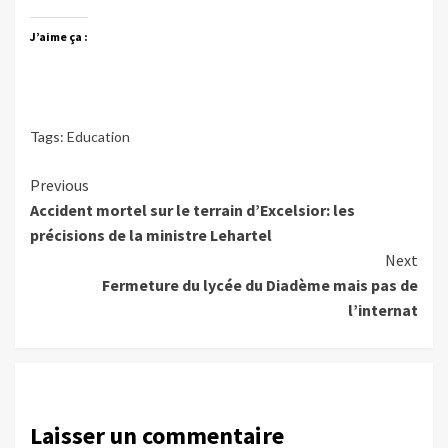
J’aime ça :
Tags:
Education
Continue
Previous
Accident mortel sur le terrain d’Excelsior: les
Reading
précisions de la ministre Lehartel
Next
Fermeture du lycée du Diadème mais pas de
l’internat
Laisser un commentaire