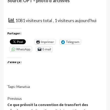
Source: OPT – photo d’archives
1081 visiteurs total
, 1 visiteurs aujourd'hui
Partager :
Imprimer
Telegram
WhatsApp
E-mail
J’aime ça :
Tags:
Manatua
Continue
Previous
Ce que prévoit la convention de transfert des
Reading