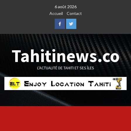
Skip
6 août 2026
to
Accueil
Contact
content
Facebook
Twitter
Tahitinews.co
L'ACTUALITÉ DE TAHITI ET SES ÎLES