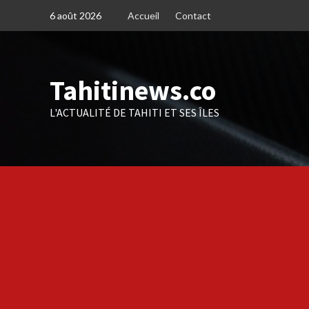
Skip
6 août 2026
Accueil
Contact
to
content
Tahitinews.co
L'ACTUALITÉ DE TAHITI ET SES ÎLES