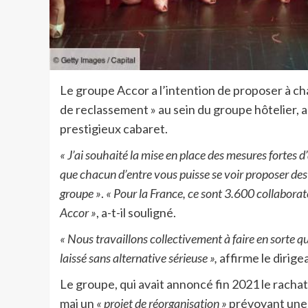
Le groupe Accor a l’intention de proposer à ch
de reclassement » au sein du groupe hôtelier,
prestigieux cabaret.
« J’ai souhaité la mise en place des mesures forte
que chacun d’entre vous puisse se voir proposer des
groupe »
.
« Pour la France, ce sont 3.600 collabor
Accor »
, a-t-il souligné.
« Nous travaillons collectivement à faire en sorte q
laissé sans alternative sérieuse »,
affirme le dirige
Le groupe, qui avait annoncé fin 2021 le rachat
mai un
« projet de réorganisation »
prévoyant un