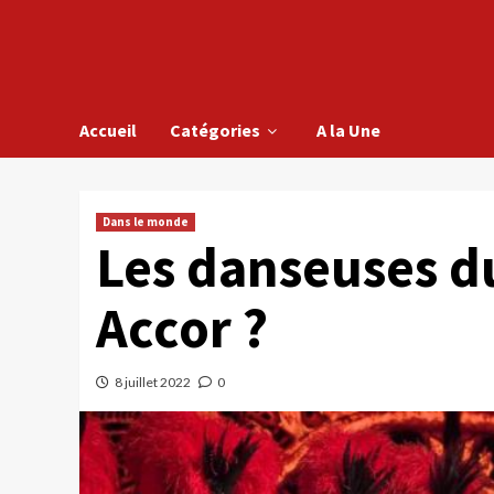
Accueil
Catégories
A la Une
Dans le monde
Les danseuses d
Accor ?
8 juillet 2022
0