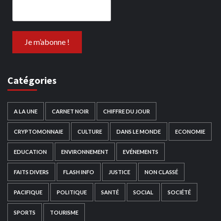
Catégories
A LA UNE
CARNET NOIR
CHIFFRE DU JOUR
CRYPTOMONNAIE
CULTURE
DANS LE MONDE
ECONOMIE
EDUCATION
ENVIRONNEMENT
EVÉNEMENTS
FAITS DIVERS
FLASH INFO
JUSTICE
NON CLASSÉ
PACIFIQUE
POLITIQUE
SANTÉ
SOCIAL
SOCIÉTÉ
SPORTS
TOURISME