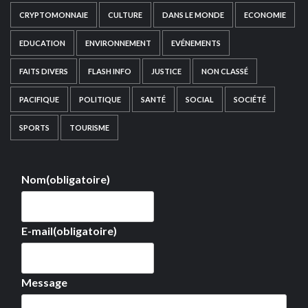
CRYPTOMONNAIE
CULTURE
DANS LE MONDE
ECONOMIE
EDUCATION
ENVIRONNEMENT
EVÉNEMENTS
FAITS DIVERS
FLASH INFO
JUSTICE
NON CLASSÉ
PACIFIQUE
POLITIQUE
SANTÉ
SOCIAL
SOCIÉTÉ
SPORTS
TOURISME
Nom
(obligatoire)
E-mail
(obligatoire)
Message