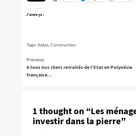
J’aime ça :
Tags:
Aides
,
Construction
Continue
Previous
A tous nos chers retraités de l’Etat en Polynésie
Reading
française…
1 thought on “
Les ménages
investir dans la pierre
”