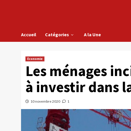
Accueil
Catégories
A la Une
Economie
Les ménages inci
à investir dans l
10 novembre 2020
1