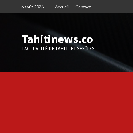
Skip
6 août 2026
Accueil
Contact
to
content
Tahitinews.co
L'ACTUALITÉ DE TAHITI ET SES ÎLES