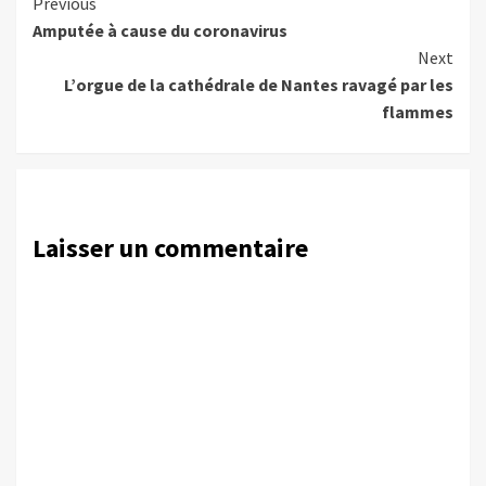
Continue
Previous
Amputée à cause du coronavirus
Reading
Next
L’orgue de la cathédrale de Nantes ravagé par les
flammes
Laisser un commentaire