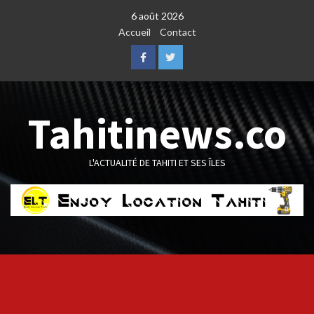
Skip
6 août 2026
to
Accueil
Contact
content
Facebook
Twitter
Tahitinews.co
L'ACTUALITÉ DE TAHITI ET SES ÎLES