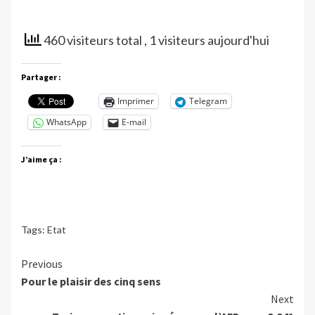
460 visiteurs total
, 1 visiteurs aujourd'hui
Partager :
Imprimer
Telegram
WhatsApp
E-mail
J’aime ça :
Tags:
Etat
Continue
Previous
Pour le plaisir des cinq sens
Reading
Next