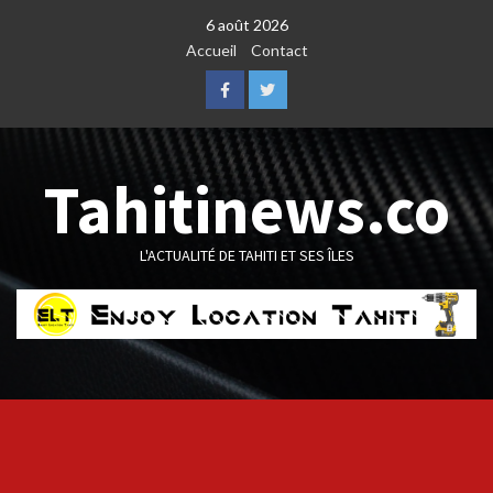
Skip
6 août 2026
to
Accueil
Contact
content
Facebook
Twitter
Tahitinews.co
L'ACTUALITÉ DE TAHITI ET SES ÎLES