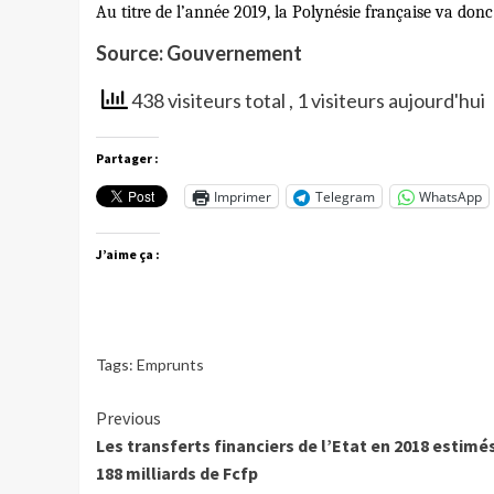
Au titre de l’année 2019, la Polynésie française va don
Source: Gouvernement
438 visiteurs total
, 1 visiteurs aujourd'hui
Partager :
Imprimer
Telegram
WhatsApp
J’aime ça :
Tags:
Emprunts
Continue
Previous
Les transferts financiers de l’Etat en 2018 estimé
Reading
188 milliards de Fcfp