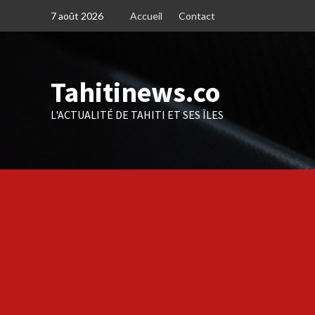
Skip
7 août 2026
Accueil
Contact
to
content
Tahitinews.co
L'ACTUALITÉ DE TAHITI ET SES ÎLES