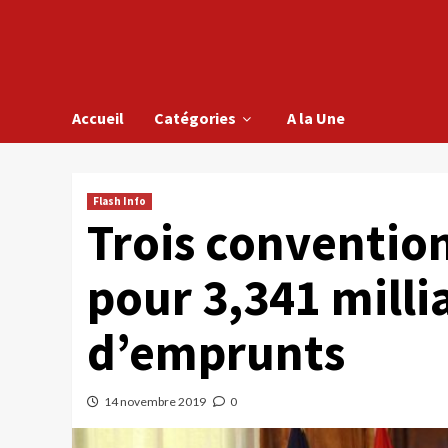
Accueil
Catégories
A la Une
Flash Info
Trois convention
pour 3,341 milli
d’emprunts
14 novembre 2019
0