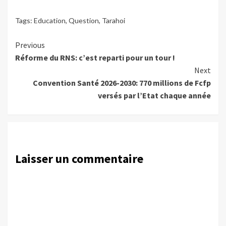
Tags:
Education
,
Question
,
Tarahoi
Continue
Previous
Réforme du RNS: c’est reparti pour un tour !
Reading
Next
Convention Santé 2026-2030: 770 millions de Fcfp
versés par l’Etat chaque année
Laisser un commentaire