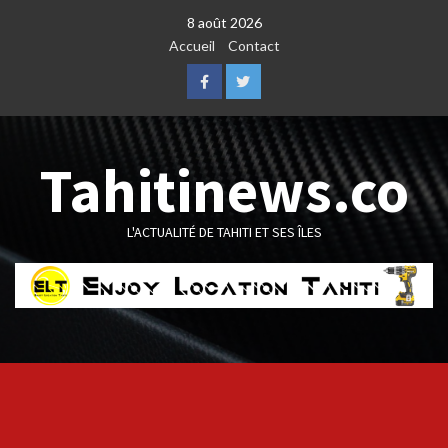
Skip
8 août 2026
to
Accueil
Contact
content
Facebook
Twitter
Tahitinews.co
L'ACTUALITÉ DE TAHITI ET SES ÎLES