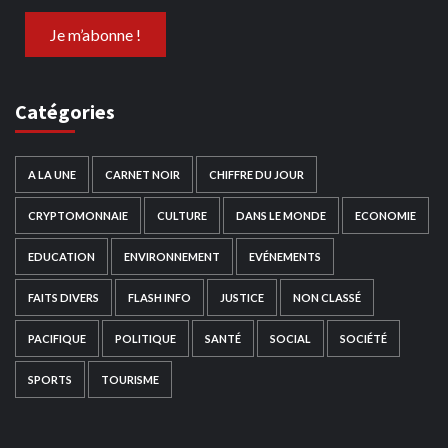
Catégories
A LA UNE
CARNET NOIR
CHIFFRE DU JOUR
CRYPTOMONNAIE
CULTURE
DANS LE MONDE
ECONOMIE
EDUCATION
ENVIRONNEMENT
EVÉNEMENTS
FAITS DIVERS
FLASH INFO
JUSTICE
NON CLASSÉ
PACIFIQUE
POLITIQUE
SANTÉ
SOCIAL
SOCIÉTÉ
SPORTS
TOURISME