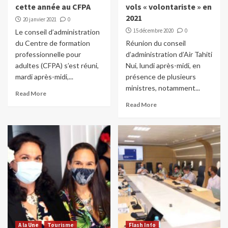
cette année au CFPA
vols « volontariste » en
2021
20 janvier 2021
0
15 décembre 2020
0
Le conseil d’administration
du Centre de formation
Réunion du conseil
professionnelle pour
d’administration d’Air Tahiti
adultes (CFPA) s’est réuni,
Nui, lundi après-midi, en
mardi après-midi,...
présence de plusieurs
ministres, notamment...
Read More
Read More
A la Une
Tourisme
Flash Info