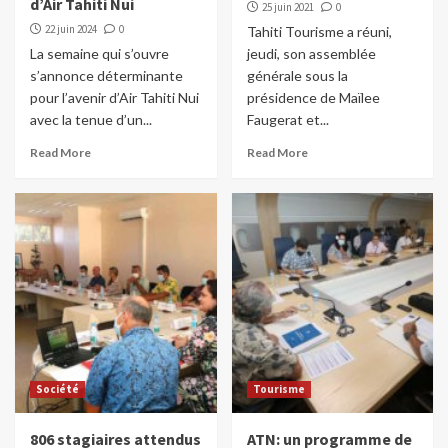
d’Air Tahiti Nui
25 juin 2021
0
22 juin 2024
0
Tahiti Tourisme a réuni,
La semaine qui s’ouvre
jeudi, son assemblée
s’annonce déterminante
générale sous la
pour l’avenir d’Air Tahiti Nui
présidence de Maïlee
avec la tenue d’un...
Faugerat et...
Read More
Read More
Société
Tourisme
806 stagiaires attendus
ATN: un programme de