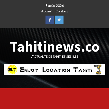
Skip
8 août 2026
to
Accueil
Contact
content
Facebook
Twitter
Tahitinews.co
L'ACTUALITÉ DE TAHITI ET SES ÎLES