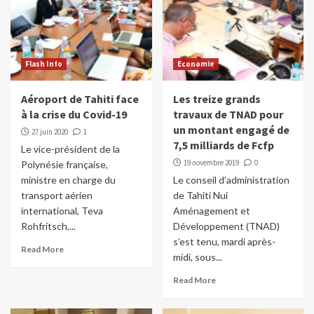
Flash Info
Economie
Aéroport de Tahiti face
Les treize grands
à la crise du Covid-19
travaux de TNAD pour
un montant engagé de
27 juin 2020
1
7,5 milliards de Fcfp
Le vice-président de la
19 novembre 2019
0
Polynésie française,
ministre en charge du
Le conseil d’administration
transport aérien
de Tahiti Nui
international, Teva
Aménagement et
Rohfritsch,...
Développement (TNAD)
s’est tenu, mardi après-
Read More
midi, sous...
Read More