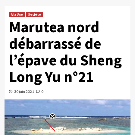
A la Une
Société
Marutea nord
débarrassé de
l’épave du Sheng
Long Yu n°21
30 juin 2021
0