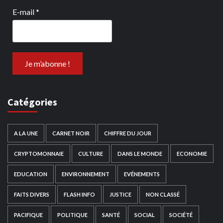
E-mail
*
Catégories
A LA UNE
CARNET NOIR
CHIFFRE DU JOUR
CRYPTOMONNAIE
CULTURE
DANS LE MONDE
ECONOMIE
EDUCATION
ENVIRONNEMENT
EVÉNEMENTS
FAITS DIVERS
FLASH INFO
JUSTICE
NON CLASSÉ
PACIFIQUE
POLITIQUE
SANTÉ
SOCIAL
SOCIÉTÉ