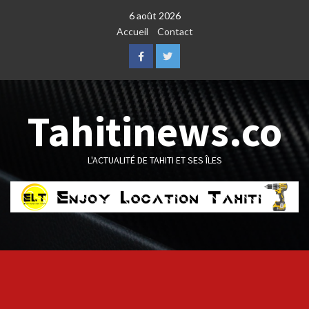
Skip
6 août 2026
to
Accueil
Contact
content
Facebook
Twitter
Tahitinews.co
L'ACTUALITÉ DE TAHITI ET SES ÎLES