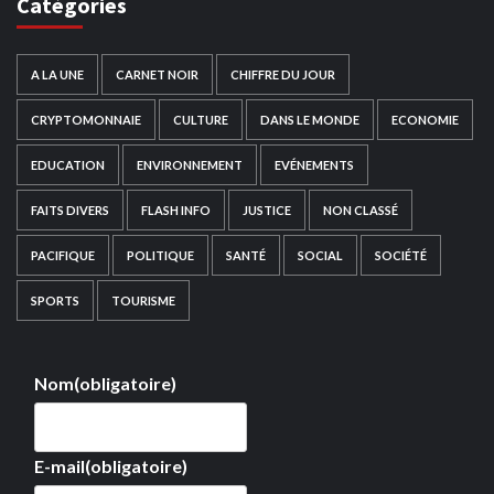
Catégories
A LA UNE
CARNET NOIR
CHIFFRE DU JOUR
CRYPTOMONNAIE
CULTURE
DANS LE MONDE
ECONOMIE
EDUCATION
ENVIRONNEMENT
EVÉNEMENTS
FAITS DIVERS
FLASH INFO
JUSTICE
NON CLASSÉ
PACIFIQUE
POLITIQUE
SANTÉ
SOCIAL
SOCIÉTÉ
SPORTS
TOURISME
Nom
(obligatoire)
E-mail
(obligatoire)