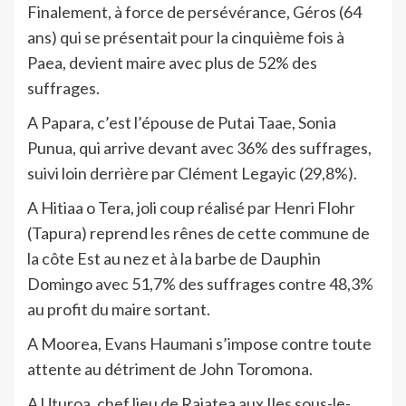
Finalement, à force de persévérance, Géros (64
ans) qui se présentait pour la cinquième fois à
Paea, devient maire avec plus de 52% des
suffrages.
A Papara, c’est l’épouse de Putai Taae, Sonia
Punua, qui arrive devant avec 36% des suffrages,
suivi loin derrière par Clément Legayic (29,8%).
A Hitiaa o Tera, joli coup réalisé par Henri Flohr
(Tapura) reprend les rênes de cette commune de
la côte Est au nez et à la barbe de Dauphin
Domingo avec 51,7% des suffrages contre 48,3%
au profit du maire sortant.
A Moorea, Evans Haumani s’impose contre toute
attente au détriment de John Toromona.
A Uturoa, chef lieu de Raiatea aux Iles sous-le-