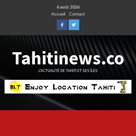
Skip
6 août 2026
to
Accueil
Contact
content
Facebook
Twitter
Tahitinews.co
L'ACTUALITÉ DE TAHITI ET SES ÎLES