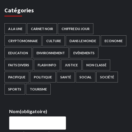
Catégories
A LA UNE
CARNET NOIR
CHIFFRE DU JOUR
CRYPTOMONNAIE
CULTURE
DANS LE MONDE
ECONOMIE
EDUCATION
ENVIRONNEMENT
EVÉNEMENTS
FAITS DIVERS
FLASH INFO
JUSTICE
NON CLASSÉ
PACIFIQUE
POLITIQUE
SANTÉ
SOCIAL
SOCIÉTÉ
SPORTS
TOURISME
Nom
(obligatoire)