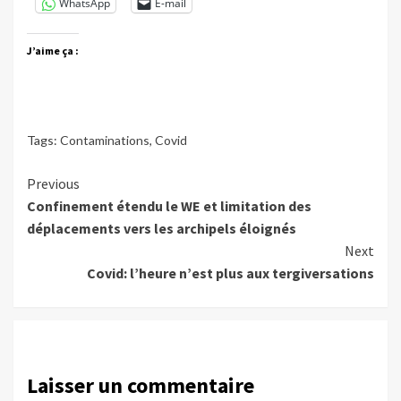
WhatsApp
E-mail
J’aime ça :
Tags:
Contaminations
,
Covid
Continue
Previous
Confinement étendu le WE et limitation des
Reading
déplacements vers les archipels éloignés
Next
Covid: l’heure n’est plus aux tergiversations
Laisser un commentaire