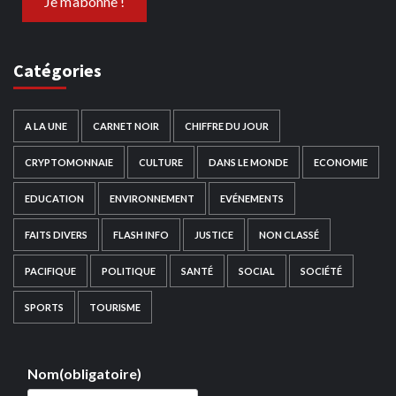
Catégories
A LA UNE
CARNET NOIR
CHIFFRE DU JOUR
CRYPTOMONNAIE
CULTURE
DANS LE MONDE
ECONOMIE
EDUCATION
ENVIRONNEMENT
EVÉNEMENTS
FAITS DIVERS
FLASH INFO
JUSTICE
NON CLASSÉ
PACIFIQUE
POLITIQUE
SANTÉ
SOCIAL
SOCIÉTÉ
SPORTS
TOURISME
Nom
(obligatoire)