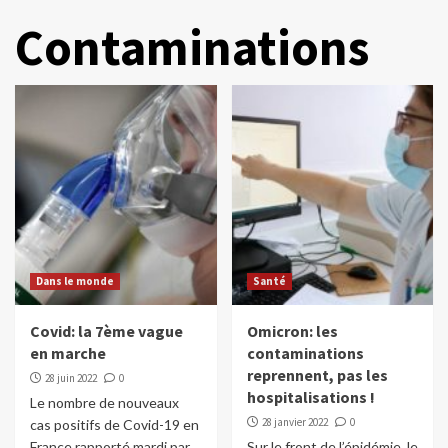
Contaminations
Dans le monde
Santé
Covid: la 7ème vague
Omicron: les
en marche
contaminations
reprennent, pas les
28 juin 2022
0
hospitalisations !
Le nombre de nouveaux
28 janvier 2022
0
cas positifs de Covid-19 en
France rapporté mardi par
Sur le front de l’épidémie, le