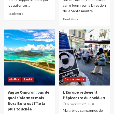
les autorités...
carré fourni par la Direction
de la Santé montre...
Read More
Read More
A la Une
Santé
Dans le monde
Vague Omicron: pas de
L’Europe redevient
quoi s’alarmer mais
l’épicentre du covid-19
Bora Bora est l’île la
12 novembre 2021
0
plus touchée
Malgré les campagnes de