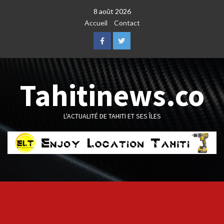
Skip
8 août 2026
to
Accueil
Contact
content
Facebook
Twitter
Tahitinews.co
L'ACTUALITÉ DE TAHITI ET SES ÎLES