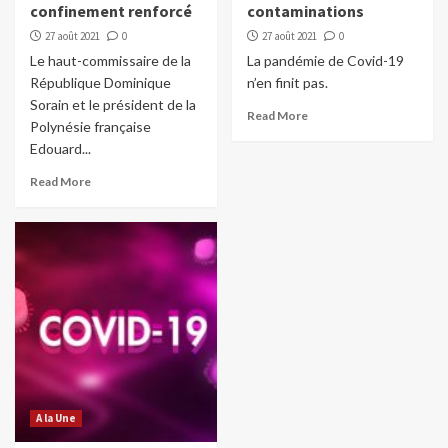
confinement renforcé
contaminations
27 août 2021
0
27 août 2021
0
Le haut-commissaire de la
La pandémie de Covid-19
République Dominique
n’en finit pas.
Sorain et le président de la
Read More
Polynésie française
Edouard...
Read More
A la Une