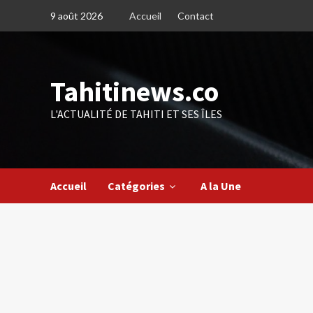
Skip
9 août 2026
Accueil
Contact
to
content
Tahitinews.co
L'ACTUALITÉ DE TAHITI ET SES ÎLES
Accueil
Catégories
A la Une