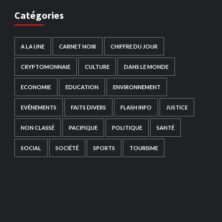
Catégories
A LA UNE
CARNET NOIR
CHIFFRE DU JOUR
CRYPTOMONNAIE
CULTURE
DANS LE MONDE
ECONOMIE
EDUCATION
ENVIRONNEMENT
EVÉNEMENTS
FAITS DIVERS
FLASH INFO
JUSTICE
NON CLASSÉ
PACIFIQUE
POLITIQUE
SANTÉ
SOCIAL
SOCIÉTÉ
SPORTS
TOURISME