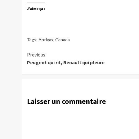
J’aime ça :
Tags:
Antivax
,
Canada
Continue
Previous
Peugeot qui rit, Renault qui pleure
Reading
Laisser un commentaire