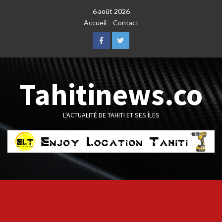
Skip
6 août 2026
to
Accueil
Contact
content
Facebook
Twitter
Tahitinews.co
L'ACTUALITÉ DE TAHITI ET SES ÎLES