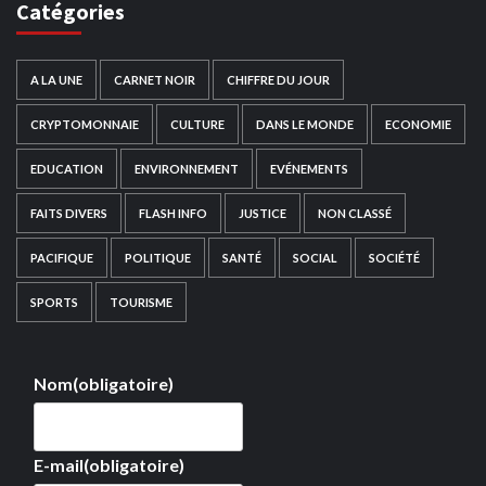
Catégories
A LA UNE
CARNET NOIR
CHIFFRE DU JOUR
CRYPTOMONNAIE
CULTURE
DANS LE MONDE
ECONOMIE
EDUCATION
ENVIRONNEMENT
EVÉNEMENTS
FAITS DIVERS
FLASH INFO
JUSTICE
NON CLASSÉ
PACIFIQUE
POLITIQUE
SANTÉ
SOCIAL
SOCIÉTÉ
SPORTS
TOURISME
Nom
(obligatoire)
E-mail
(obligatoire)