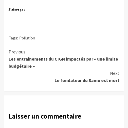
J’aime ça :
Tags:
Pollution
Continue
Previous
Les entraînements du CIGN impactés par « une limite
Reading
budgétaire »
Next
Le fondateur du Samu est mort
Laisser un commentaire