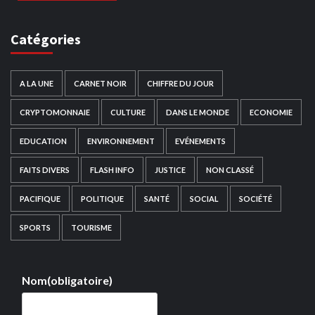
Catégories
A LA UNE
CARNET NOIR
CHIFFRE DU JOUR
CRYPTOMONNAIE
CULTURE
DANS LE MONDE
ECONOMIE
EDUCATION
ENVIRONNEMENT
EVÉNEMENTS
FAITS DIVERS
FLASH INFO
JUSTICE
NON CLASSÉ
PACIFIQUE
POLITIQUE
SANTÉ
SOCIAL
SOCIÉTÉ
SPORTS
TOURISME
Nom
(obligatoire)