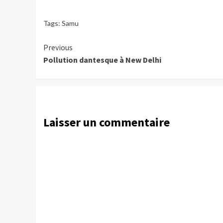
Tags:
Samu
Continue
Previous
Pollution dantesque à New Delhi
Reading
Laisser un commentaire