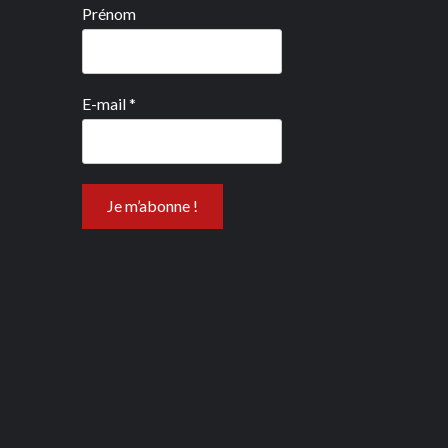
Prénom
E-mail
*