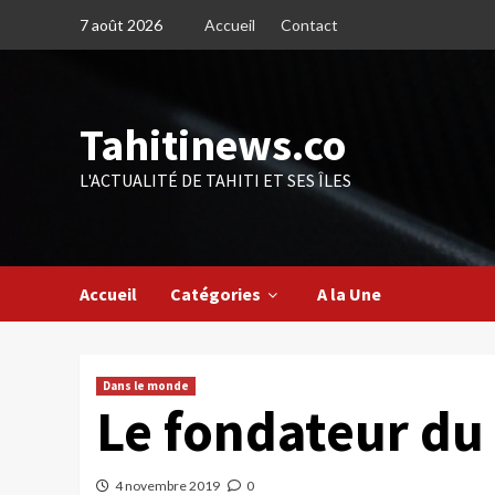
Skip
7 août 2026
Accueil
Contact
to
content
Tahitinews.co
L'ACTUALITÉ DE TAHITI ET SES ÎLES
Accueil
Catégories
A la Une
Dans le monde
Le fondateur du
4 novembre 2019
0