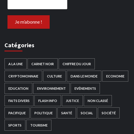
Catégories
A LA UNE
CARNET NOIR
CHIFFRE DU JOUR
CRYPTOMONNAIE
CULTURE
DANS LE MONDE
ECONOMIE
EDUCATION
ENVIRONNEMENT
EVÉNEMENTS
FAITS DIVERS
FLASH INFO
JUSTICE
NON CLASSÉ
PACIFIQUE
POLITIQUE
SANTÉ
SOCIAL
SOCIÉTÉ
SPORTS
TOURISME