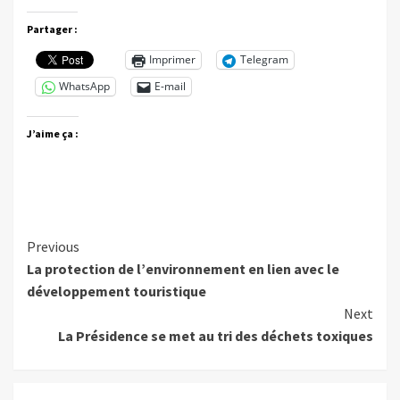
Partager :
Imprimer
Telegram
WhatsApp
E-mail
J’aime ça :
Continue
Previous
La protection de l’environnement en lien avec le
Reading
développement touristique
Next
La Présidence se met au tri des déchets toxiques