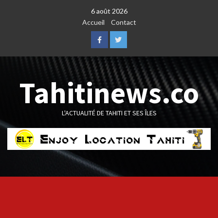
Skip
6 août 2026
to
Accueil
Contact
content
Facebook
Twitter
Tahitinews.co
L'ACTUALITÉ DE TAHITI ET SES ÎLES