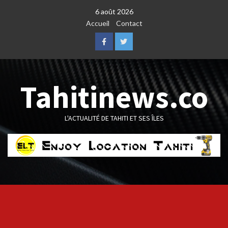
Skip
6 août 2026
to
Accueil
Contact
content
Facebook
Twitter
Tahitinews.co
L'ACTUALITÉ DE TAHITI ET SES ÎLES