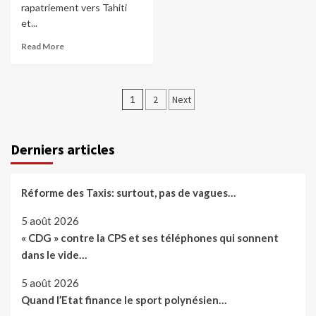
rapatriement vers Tahiti
et...
Read More
Pagination
1
2
Next
des
publications
Derniers articles
Réforme des Taxis: surtout, pas de vagues…
5 août 2026
« CDG » contre la CPS et ses téléphones qui sonnent
dans le vide…
5 août 2026
Quand l’Etat finance le sport polynésien…