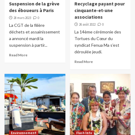
Suspension de la grève
Recyclage payant pour
des éboueurs à Paris
cinquante-et-une
associations
28 mars 2023
0
26 août 2022
0
La CGT de la filière
déchets et assainissement
La 14ème cérémonie des
a annoncé mardi la
Tortues du Cœur du
suspension à partir...
syndicat Fenua Ma s’est
déroulée jeudi.
Read More
Read More
Environnement
Flash Info