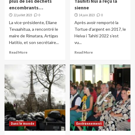
plus de ses déchets
Tauhiti Nui a reçu la
encombrants…
sienne
22 juillet 2023
0
14 juin 2023
0
La vice-présidente, Eliane
Après avoir remporté la
Tevaahitua, a rencontré le
Tortue d’argent en 2017, le
maire de Rimatara, Artigas
Heiva i Tahiti 2022 s’est
Hatitio, et son secrétaire...
vu...
Read More
Read More
Dans le monde
Environnement