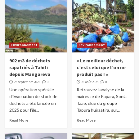
Environnement
Environnement
902 m3 de déchets
« Le meilleur déchet,
rapatriés à Tahiti
c’est celui que l’on ne
depuis Mangareva
produit pas ! »
23 septembre 2025
0
28 août 2025
0
Une opération spéciale
Retrouvez l’analyse de la
d’évacuation de stock de
mairesse de Papara, Sonia
déchets a été lancée en
Taae, élue du groupe
2025 pour l’île...
Tapura huiraatira, sur...
Read More
Read More