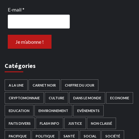
E-mail
*
Catégories
A LA UNE
CARNET NOIR
CHIFFRE DU JOUR
CRYPTOMONNAIE
CULTURE
DANS LE MONDE
ECONOMIE
EDUCATION
ENVIRONNEMENT
EVÉNEMENTS
FAITS DIVERS
FLASH INFO
JUSTICE
NON CLASSÉ
PACIFIQUE
POLITIQUE
SANTÉ
SOCIAL
SOCIÉTÉ