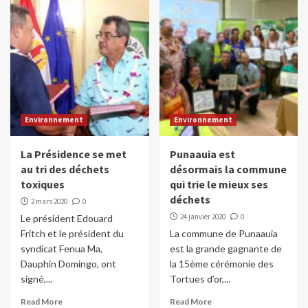
Environnement
Environnement
La Présidence se met
Punaauia est
au tri des déchets
désormais la commune
toxiques
qui trie le mieux ses
déchets
2 mars 2020
0
24 janvier 2020
0
Le président Edouard
Fritch et le président du
La commune de Punaauia
syndicat Fenua Ma,
est la grande gagnante de
Dauphin Domingo, ont
la 15ème cérémonie des
signé,...
Tortues d’or,...
Read More
Read More