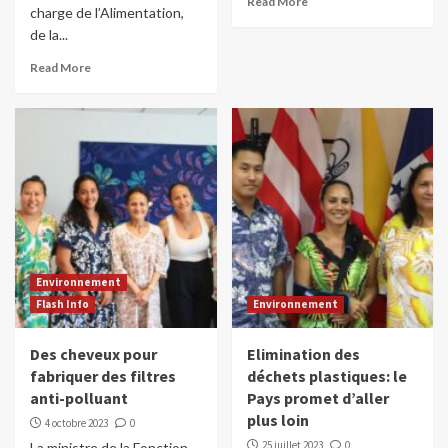
Read More
charge de l’Alimentation,
de la...
Read More
Environnement
Flash Info
Environnement
Des cheveux pour
Elimination des
fabriquer des filtres
déchets plastiques: le
anti-polluant
Pays promet d’aller
plus loin
4 octobre 2023
0
25 juillet 2023
0
La ministre de la Fonction