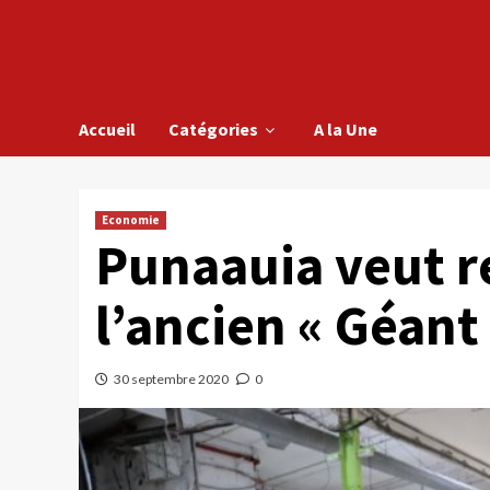
Accueil
Catégories
A la Une
Economie
Punaauia veut r
l’ancien « Géant
30 septembre 2020
0