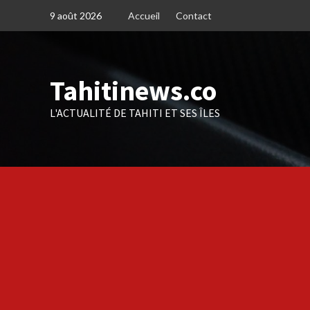
Skip
9 août 2026
Accueil
Contact
to
content
Tahitinews.co
L'ACTUALITÉ DE TAHITI ET SES ÎLES