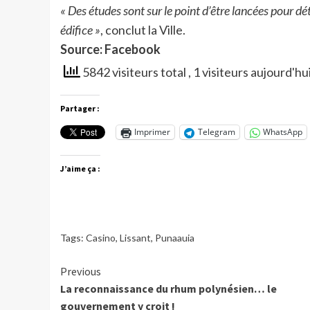
« Des études sont sur le point d’être lancées pour d
édifice »
, conclut la Ville.
Source: Facebook
5842 visiteurs total
, 1 visiteurs aujourd'hu
Partager :
Imprimer
Telegram
WhatsApp
J’aime ça :
Tags:
Casino
,
Lissant
,
Punaauia
Continue
Previous
La reconnaissance du rhum polynésien… le
Reading
gouvernement y croit !