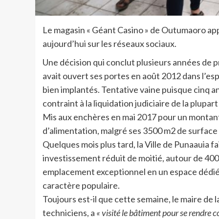
Le magasin « Géant Casino » de Outumaoro appar
aujourd’hui sur les réseaux sociaux.
Une décision qui conclut plusieurs années de p
avait ouvert ses portes en août 2012 dans l’e
bien implantés. Tentative vaine puisque cinq ans
contraint à la liquidation judiciaire de la plupar
Mis aux enchères en mai 2017 pour un montant 
d’alimentation, malgré ses 3500 m2 de surface 
Quelques mois plus tard, la Ville de Punaauia fa
investissement réduit de moitié, autour de 400 
emplacement exceptionnel en un espace dédié a
caractère populaire.
Toujours est-il que cette semaine, le maire de
techniciens, a
« visité le bâtiment pour se rendre c