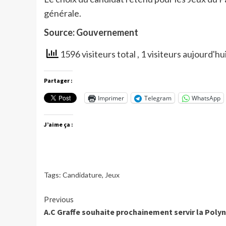
générale.
Source: Gouvernement
1596 visiteurs total
, 1 visiteurs aujourd'hu
Partager :
Imprimer
Telegram
WhatsApp
J’aime ça :
Tags:
Candidature
,
Jeux
Continue
Previous
A.C Graffe souhaite prochainement servir la Poly
Reading