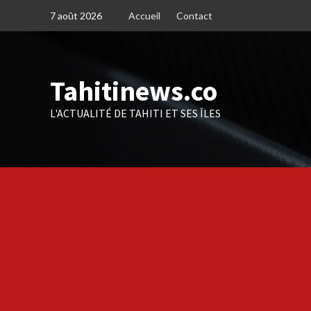
Skip
7 août 2026
Accueil
Contact
to
content
Tahitinews.co
L'ACTUALITÉ DE TAHITI ET SES ÎLES