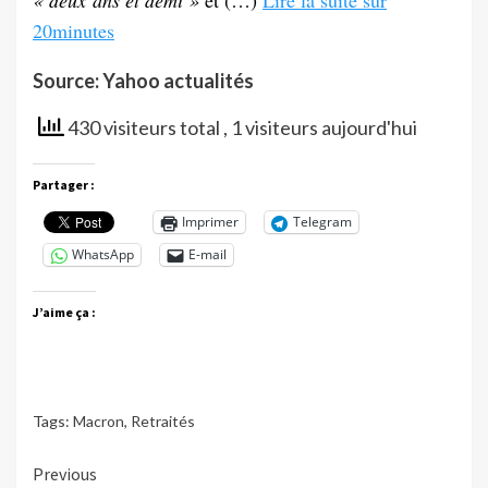
20minutes
Source: Yahoo actualités
430 visiteurs total
, 1 visiteurs aujourd'hui
Partager :
Imprimer
Telegram
WhatsApp
E-mail
J’aime ça :
Tags:
Macron
,
Retraités
Continue
Previous