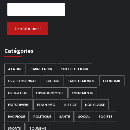
Catégories
A LA UNE
CARNET NOIR
CHIFFRE DU JOUR
CRYPTOMONNAIE
CULTURE
DANS LE MONDE
ECONOMIE
EDUCATION
ENVIRONNEMENT
EVÉNEMENTS
FAITS DIVERS
FLASH INFO
JUSTICE
NON CLASSÉ
PACIFIQUE
POLITIQUE
SANTÉ
SOCIAL
SOCIÉTÉ
SPORTS
TOURISME