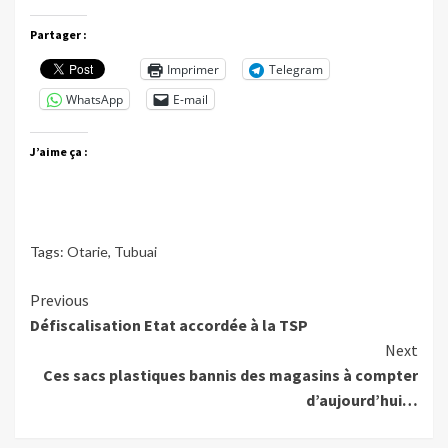
Partager :
Imprimer
Telegram
WhatsApp
E-mail
J’aime ça :
Tags:
Otarie
,
Tubuai
Continue
Previous
Défiscalisation Etat accordée à la TSP
Reading
Next
Ces sacs plastiques bannis des magasins à compter
d’aujourd’hui…