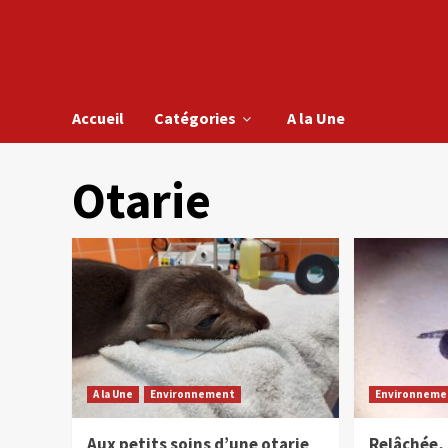
Accueil
Catégories
A la Une
Otarie
A la Une
Environnement
Environneme
Aux petits soins d’une otarie
Relâchée, 