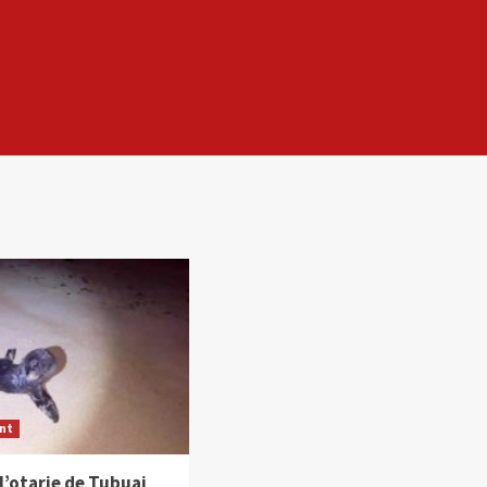
nt
l’otarie de Tubuai