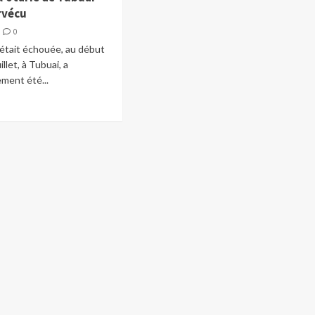
rvécu
0
s’était échouée, au début
illet, à Tubuai, a
ment été...