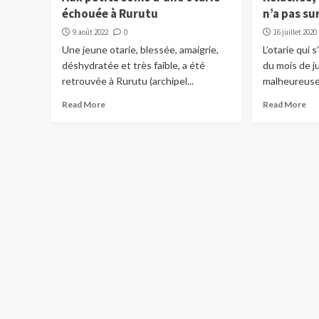
échouée à Rurutu
n’a pas su
9 août 2022
0
16 juillet 2020
Une jeune otarie, blessée, amaigrie,
L’otarie qui 
déshydratée et très faible, a été
du mois de ju
retrouvée à Rurutu (archipel...
malheureuse
Read More
Read More