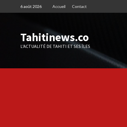
Skip
6 août 2026
Accueil
Contact
to
content
Tahitinews.co
L'ACTUALITÉ DE TAHITI ET SES ÎLES