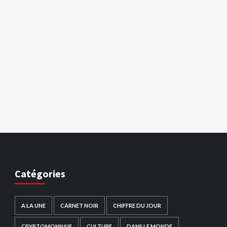
Catégories
A LA UNE
CARNET NOIR
CHIFFRE DU JOUR
CRYPTOMONNAIE
CULTURE
DANS LE MONDE