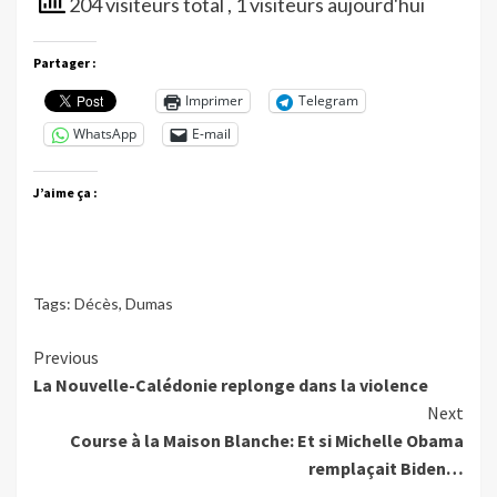
204 visiteurs total
, 1 visiteurs aujourd'hui
Partager :
Imprimer
Telegram
WhatsApp
E-mail
J’aime ça :
Tags:
Décès
,
Dumas
Continue
Previous
La Nouvelle-Calédonie replonge dans la violence
Reading
Next
Course à la Maison Blanche: Et si Michelle Obama
remplaçait Biden…