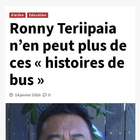
A la Une
Education
Ronny Teriipaia
n’en peut plus de
ces « histoires de
bus »
14 janvier 2026
0