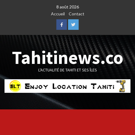
Skip
8 août 2026
to
Accueil
Contact
content
Facebook
Twitter
Tahitinews.co
L'ACTUALITÉ DE TAHITI ET SES ÎLES