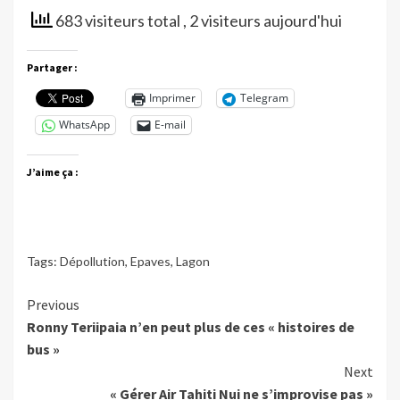
683 visiteurs total
, 2 visiteurs aujourd'hui
Partager :
Imprimer
Telegram
WhatsApp
E-mail
J’aime ça :
Tags:
Dépollution
,
Epaves
,
Lagon
Continue
Previous
Ronny Teriipaia n’en peut plus de ces « histoires de
Reading
bus »
Next
« Gérer Air Tahiti Nui ne s’improvise pas »