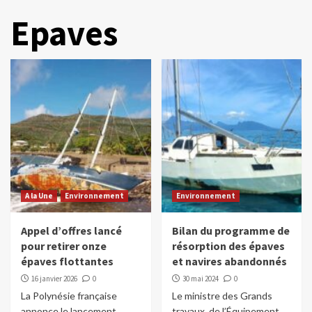
Epaves
A la Une
Environnement
Environnement
Appel d’offres lancé
Bilan du programme de
pour retirer onze
résorption des épaves
épaves flottantes
et navires abandonnés
16 janvier 2026
0
30 mai 2024
0
La Polynésie française
Le ministre des Grands
annonce le lancement
travaux, de l’Équipement,