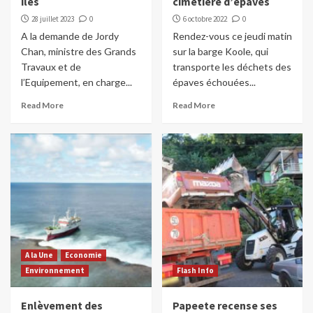
îles
cimetière d’épaves
28 juillet 2023
0
6 octobre 2022
0
A la demande de Jordy
Rendez-vous ce jeudi matin
Chan, ministre des Grands
sur la barge Koole, qui
Travaux et de
transporte les déchets des
l’Equipement, en charge...
épaves échouées...
Read More
Read More
A la Une
Economie
Environnement
Flash Info
Enlèvement des
Papeete recense ses