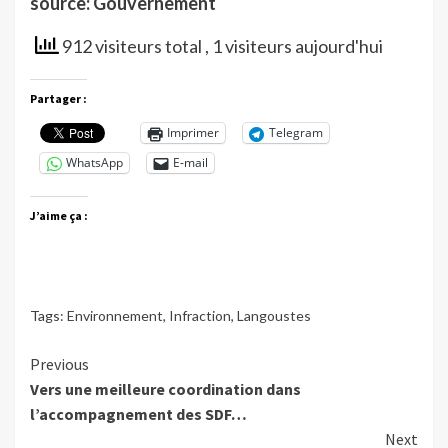
source: Gouvernement
912 visiteurs total
, 1 visiteurs aujourd'hui
Partager :
Imprimer
Telegram
WhatsApp
E-mail
J’aime ça :
Tags:
Environnement
,
Infraction
,
Langoustes
Continue
Previous
Vers une meilleure coordination dans
Reading
l’accompagnement des SDF…
Next