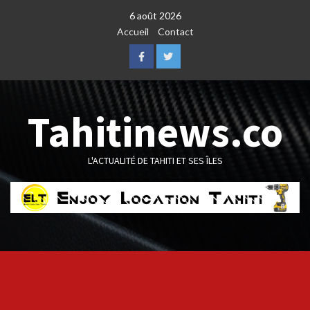
Skip
6 août 2026
to
Accueil
Contact
content
Facebook
Twitter
Tahitinews.co
L'ACTUALITÉ DE TAHITI ET SES ÎLES