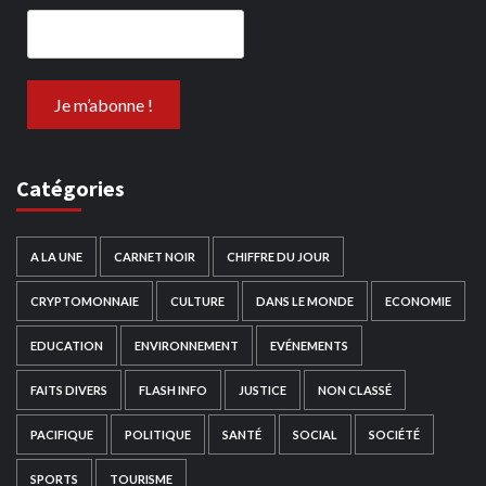
Catégories
A LA UNE
CARNET NOIR
CHIFFRE DU JOUR
CRYPTOMONNAIE
CULTURE
DANS LE MONDE
ECONOMIE
EDUCATION
ENVIRONNEMENT
EVÉNEMENTS
FAITS DIVERS
FLASH INFO
JUSTICE
NON CLASSÉ
PACIFIQUE
POLITIQUE
SANTÉ
SOCIAL
SOCIÉTÉ
SPORTS
TOURISME