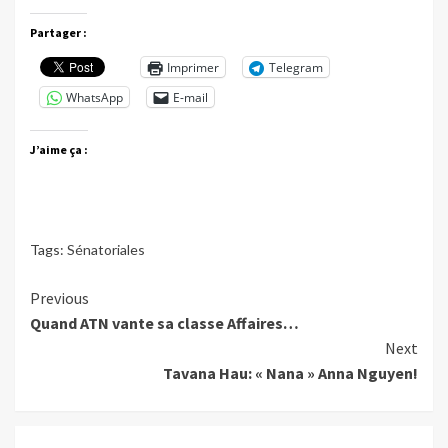
Partager :
Imprimer
Telegram
WhatsApp
E-mail
J’aime ça :
Tags:
Sénatoriales
Continue
Previous
Quand ATN vante sa classe Affaires…
Reading
Next
Tavana Hau: « Nana » Anna Nguyen!