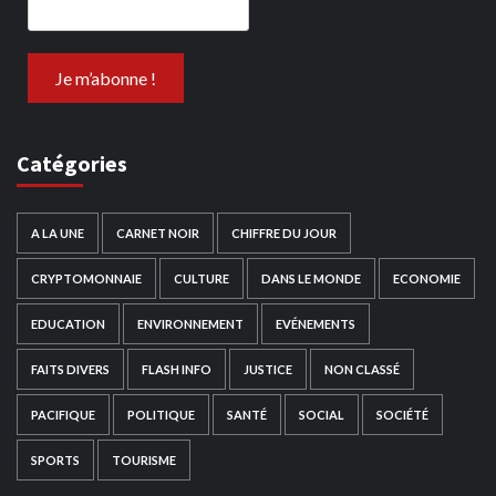
Catégories
A LA UNE
CARNET NOIR
CHIFFRE DU JOUR
CRYPTOMONNAIE
CULTURE
DANS LE MONDE
ECONOMIE
EDUCATION
ENVIRONNEMENT
EVÉNEMENTS
FAITS DIVERS
FLASH INFO
JUSTICE
NON CLASSÉ
PACIFIQUE
POLITIQUE
SANTÉ
SOCIAL
SOCIÉTÉ
SPORTS
TOURISME