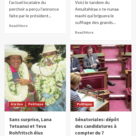
l’actuel locataire du
Voici le tandem du
perchoir a perçu l’annonce
Amuitahiraa o te nunaa
faite par le président...
maohi qui briguera le
suffrage des grands...
Read More
Read More
A la Une
Politique
Politique
Sans surprise, Lana
Sénatoriales: dépôt
Tetuanui et Teva
des candidatures à
Rohfritsch élus
compter du 7