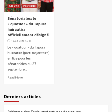
A la Une
Politique
Sénatoriales: le
« quatuor » du Tapura
huiraatira
officiellement désigné
1 août 2020
0
Le « quatuor » du Tapura
huiraatira (parti majoritaire)
en lice pour les
sénatoriales du 27
septembre...
Read More
Derniers articles
Réforme des Taxis: surtout, pas de vagues…