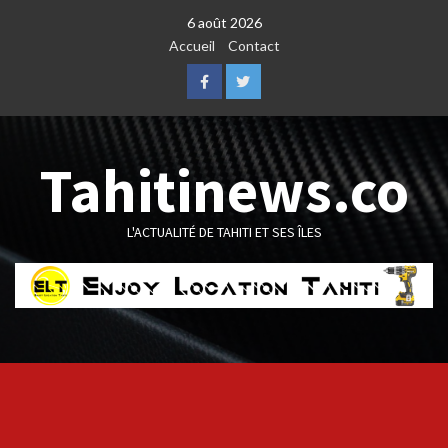
Skip
6 août 2026
to
Accueil
Contact
content
Facebook
Twitter
Tahitinews.co
L'ACTUALITÉ DE TAHITI ET SES ÎLES