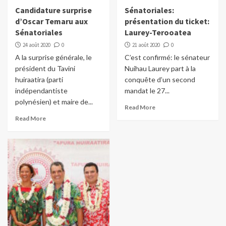
Candidature surprise
Sénatoriales:
d’Oscar Temaru aux
présentation du ticket:
Sénatoriales
Laurey-Terooatea
24 août 2020
0
21 août 2020
0
A la surprise générale, le
C’est confirmé: le sénateur
président du Tavini
Nuihau Laurey part à la
huiraatira (parti
conquête d’un second
indépendantiste
mandat le 27...
polynésien) et maire de...
Read More
Read More