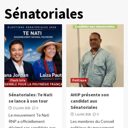
Sénatoriales
Flash Info
Politique
Sénatoriales: Te Nati
AHIP présente son
se lance à son tour
candidat aux
Sénatoriales
15 juillet 2026
0
1 juillet 2026
0
Le mouvement Te Nati
RNP a officiellement
Les membres du Conseil
désigné ses candidats aux
politique du mouvement