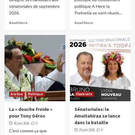
sénatoriales de septembre
politique A Here Ia
2026.
Porinetia se sont réunis...
Read More
Read More
A la Une
Politique
Flash Info
La « douche froide »
Sénatoriales: le
pour Tony Géros
Amuitahiraa se lance
dans la bataille
30 juin 2026
0
25 juin 2026
0
C’est comme ça que