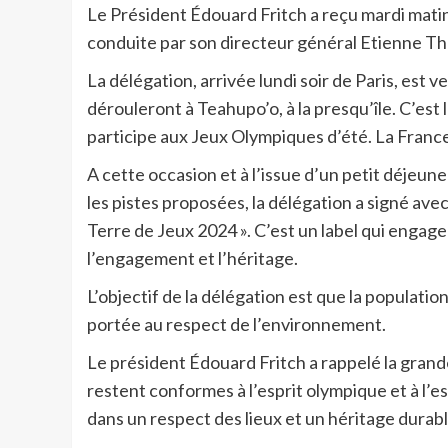
Le Président Édouard Fritch a reçu mardi matin
conduite par son directeur général Etienne Th
La délégation, arrivée lundi soir de Paris, est 
dérouleront à Teahupo’o, à la presqu’île. C’est
participe aux Jeux Olympiques d’été. La France n
A cette occasion et à l’issue d’un petit déjeu
les pistes proposées, la délégation a signé ave
Terre de Jeux 2024 ». C’est un label qui engage 
l’engagement et l’héritage.
L’objectif de la délégation est que la populatio
portée au respect de l’environnement.
Le président Édouard Fritch a rappelé la grande
restent conformes à l’esprit olympique et à l’es
dans un respect des lieux et un héritage durabl