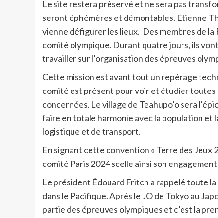
Le site restera préservé et ne sera pas trans
seront éphémères et démontables. Etienne Tho
vienne défigurer les lieux. Des membres de la
comité olympique. Durant quatre jours, ils vont
travailler sur l’organisation des épreuves olym
Cette mission est avant tout un repérage techn
comité est présent pour voir et étudier toute
concernées. Le village de Teahupo’o sera l’épi
faire en totale harmonie avec la population e
logistique et de transport.
En signant cette convention « Terre des Jeux 202
comité Paris 2024 scelle ainsi son engagement v
Le président Édouard Fritch a rappelé toute la f
dans le Pacifique. Après le JO de Tokyo au Japon
partie des épreuves olympiques et c’est la prem