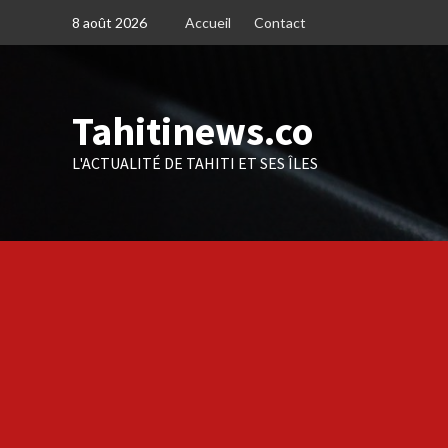
Skip
8 août 2026
Accueil
Contact
to
content
Tahitinews.co
L'ACTUALITÉ DE TAHITI ET SES ÎLES