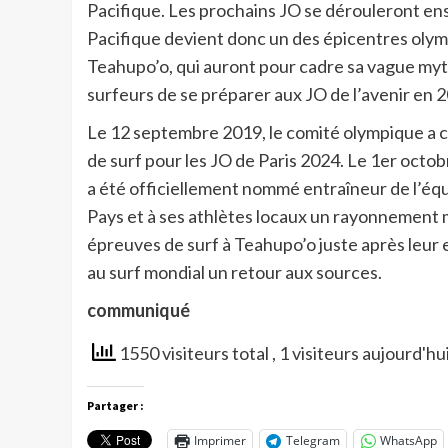
Pacifique. Les prochains JO se dérouleront ens
Pacifique devient donc un des épicentres olymp
Teahupo’o, qui auront pour cadre sa vague myt
surfeurs de se préparer aux JO de l’avenir en 
Le 12 septembre 2019, le comité olympique a c
de surf pour les JO de Paris 2024. Le 1er octo
a été officiellement nommé entraîneur de l’éq
Pays et à ses athlètes locaux un rayonnement m
épreuves de surf à Teahupo’o juste après leur 
au surf mondial un retour aux sources.
communiqué
1550 visiteurs total
, 1 visiteurs aujourd'hu
Partager :
Imprimer
Telegram
WhatsApp