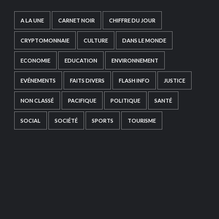
A LA UNE
CARNET NOIR
CHIFFRE DU JOUR
CRYPTOMONNAIE
CULTURE
DANS LE MONDE
ECONOMIE
EDUCATION
ENVIRONNEMENT
EVÉNEMENTS
FAITS DIVERS
FLASH INFO
JUSTICE
NON CLASSÉ
PACIFIQUE
POLITIQUE
SANTÉ
SOCIAL
SOCIÉTÉ
SPORTS
TOURISME