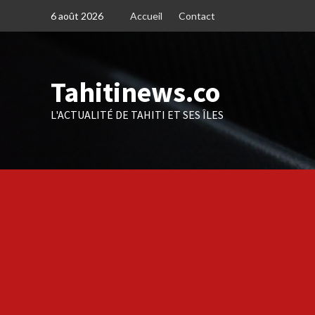
Skip
6 août 2026
Accueil
Contact
to
content
Tahitinews.co
L'ACTUALITÉ DE TAHITI ET SES ÎLES