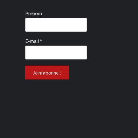
Prénom
E-mail
*