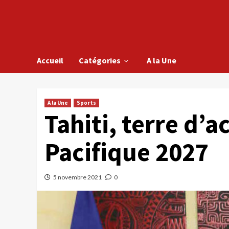
Accueil
Catégories
A la Une
A la Une
Sports
Tahiti, terre d’a
Pacifique 2027
5 novembre 2021
0