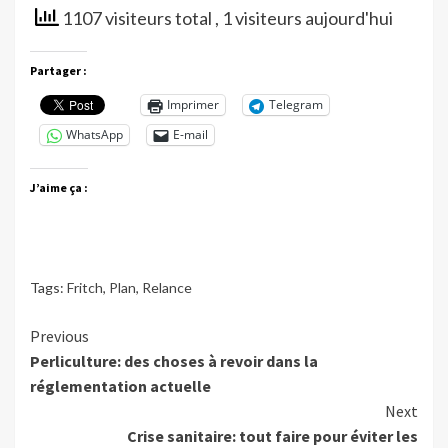
1107 visiteurs total
, 1 visiteurs aujourd'hui
Partager :
Imprimer
Telegram
WhatsApp
E-mail
J’aime ça :
Tags:
Fritch
,
Plan
,
Relance
Continue
Previous
Perliculture: des choses à revoir dans la
Reading
réglementation actuelle
Next
Crise sanitaire: tout faire pour éviter les