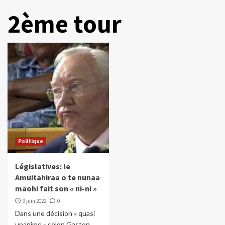
2ème tour
Politique
Législatives: le
Amuitahiraa o te nunaa
maohi fait son « ni-ni »
9 juin 2022
0
Dans une décision « quasi
unanime » selon Gaston