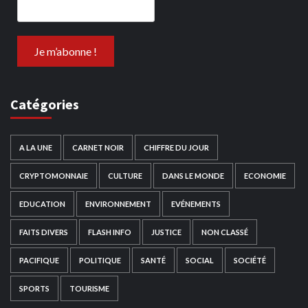
Catégories
A LA UNE
CARNET NOIR
CHIFFRE DU JOUR
CRYPTOMONNAIE
CULTURE
DANS LE MONDE
ECONOMIE
EDUCATION
ENVIRONNEMENT
EVÉNEMENTS
FAITS DIVERS
FLASH INFO
JUSTICE
NON CLASSÉ
PACIFIQUE
POLITIQUE
SANTÉ
SOCIAL
SOCIÉTÉ
SPORTS
TOURISME