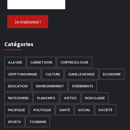
Catégories
A LA UNE
CARNET NOIR
CHIFFRE DU JOUR
CRYPTOMONNAIE
CULTURE
DANS LE MONDE
ECONOMIE
EDUCATION
ENVIRONNEMENT
EVÉNEMENTS
FAITS DIVERS
FLASH INFO
JUSTICE
NON CLASSÉ
PACIFIQUE
POLITIQUE
SANTÉ
SOCIAL
SOCIÉTÉ
SPORTS
TOURISME