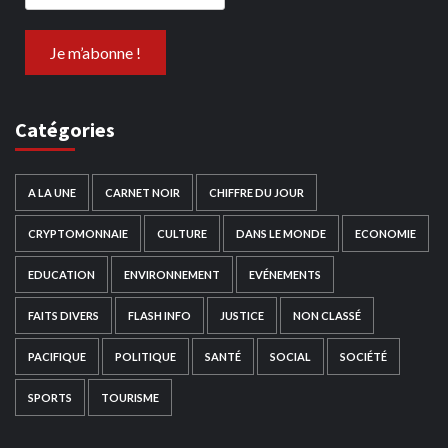
Catégories
A LA UNE
CARNET NOIR
CHIFFRE DU JOUR
CRYPTOMONNAIE
CULTURE
DANS LE MONDE
ECONOMIE
EDUCATION
ENVIRONNEMENT
EVÉNEMENTS
FAITS DIVERS
FLASH INFO
JUSTICE
NON CLASSÉ
PACIFIQUE
POLITIQUE
SANTÉ
SOCIAL
SOCIÉTÉ
SPORTS
TOURISME