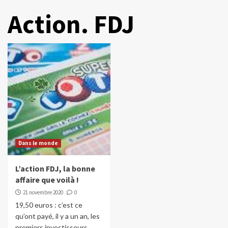
Action. FDJ
Dans le monde
L’action FDJ, la bonne
affaire que voilà !
21 novembre 2020
0
19,50 euros : c’est ce
qu’ont payé, il y a un an, les
premiers investisseurs