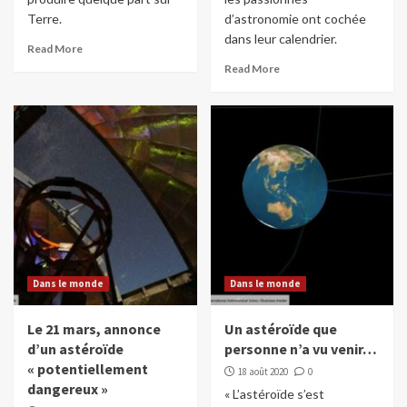
Terre.
d’astronomie ont cochée
dans leur calendrier.
Read More
Read More
Dans le monde
Dans le monde
Le 21 mars, annonce
Un astéroïde que
d’un astéroïde
personne n’a vu venir…
« potentiellement
18 août 2020
0
dangereux »
« L’astéroïde s’est