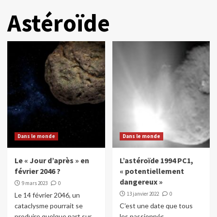
Astéroïde
Dans le monde
Dans le monde
Le « Jour d’après » en
L’astéroïde 1994 PC1,
février 2046 ?
« potentiellement
dangereux »
9 mars 2023
0
13 janvier 2022
0
Le 14 février 2046, un
cataclysme pourrait se
C’est une date que tous
produire quelque part sur
les passionnés