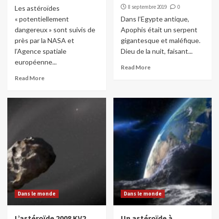
8 septembre 2019
0
Les astéroïdes
« potentiellement
Dans l’Egypte antique,
dangereux » sont suivis de
Apophis était un serpent
près par la NASA et
gigantesque et maléfique.
l’Agence spatiale
Dieu de la nuit, faisant...
européenne...
Read More
Read More
Dans le monde
Dans le monde
L’astéroïde 2008 KV2
Un astéroïde à