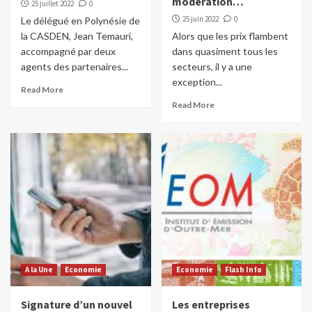
modération…
25 juillet 2022
0
25 juin 2022
0
Le délégué en Polynésie de
la CASDEN, Jean Temauri,
Alors que les prix flambent
accompagné par deux
dans quasiment tous les
agents des partenaires...
secteurs, il y a une
exception...
Read More
Read More
A la Une
Economie
Economie
Flash Info
Signature d’un nouvel
Les entreprises