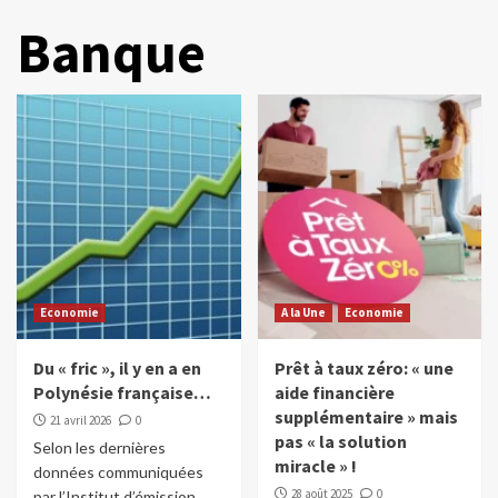
Banque
Economie
A la Une
Economie
Du « fric », il y en a en
Prêt à taux zéro: « une
Polynésie française…
aide financière
supplémentaire » mais
21 avril 2026
0
pas « la solution
Selon les dernières
miracle » !
données communiquées
28 août 2025
0
par l’Institut d’émission