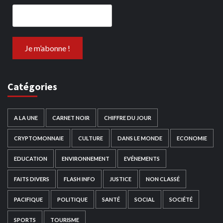
Catégories
A LA UNE
CARNET NOIR
CHIFFRE DU JOUR
CRYPTOMONNAIE
CULTURE
DANS LE MONDE
ECONOMIE
EDUCATION
ENVIRONNEMENT
EVÉNEMENTS
FAITS DIVERS
FLASH INFO
JUSTICE
NON CLASSÉ
PACIFIQUE
POLITIQUE
SANTÉ
SOCIAL
SOCIÉTÉ
SPORTS
TOURISME