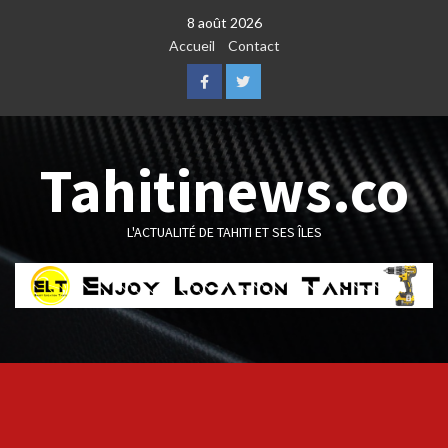
Skip
8 août 2026
to
Accueil
Contact
content
Facebook
Twitter
Tahitinews.co
L'ACTUALITÉ DE TAHITI ET SES ÎLES