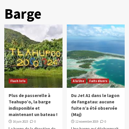
Barge
Flash Info
A la Une
Faits divers
Plus de passerelle à
Du Jet A1 dans le lagon
Teahupo’o, la barge
de Fangatau: aucune
indisponible et
fuite n’a été observée
maintenant un bateau !
(Maj)
16 juin 2023
0
12 novembre 2019
0
La barge de la direction de
Une barge qui déchargeait