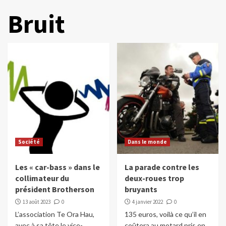
Bruit
Société
Dans le monde
Les « car-bass » dans le
La parade contre les
collimateur du
deux-roues trop
président Brotherson
bruyants
13 août 2023
0
4 janvier 2022
0
L’association Te Ora Hau,
135 euros, voilà ce qu’il en
avec à sa tête le vice-
coûtera au motard pris en