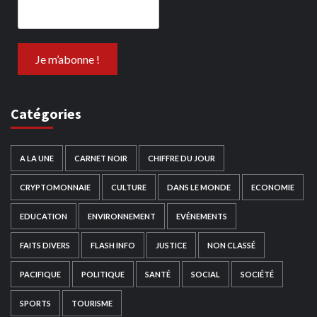
Catégories
A LA UNE
CARNET NOIR
CHIFFRE DU JOUR
CRYPTOMONNAIE
CULTURE
DANS LE MONDE
ECONOMIE
EDUCATION
ENVIRONNEMENT
EVÉNEMENTS
FAITS DIVERS
FLASH INFO
JUSTICE
NON CLASSÉ
PACIFIQUE
POLITIQUE
SANTÉ
SOCIAL
SOCIÉTÉ
SPORTS
TOURISME