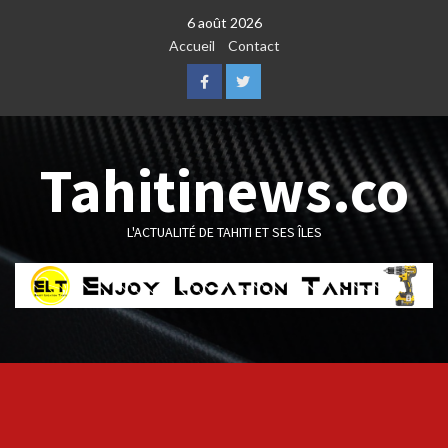
Skip
6 août 2026
to
Accueil
Contact
content
Facebook
Twitter
Tahitinews.co
L'ACTUALITÉ DE TAHITI ET SES ÎLES